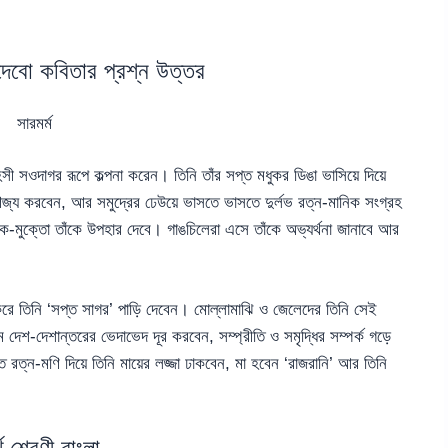
েবো কবিতার প্রশ্ন উত্তর
সারমর্ম
ওদাগর রূপে কল্পনা করেন। তিনি তাঁর সপ্ত মধুকর ডিঙা ভাসিয়ে দিয়ে
াণিজ্য করবেন, আর সমুদ্রের ঢেউয়ে ভাসতে ভাসতে দুর্লভ রত্ন-মানিক সংগ্রহ
নুক-মুক্তো তাঁকে উপহার দেবে। গাঙচিলেরা এসে তাঁকে অভ্যর্থনা জানাবে আর
রে তিনি ‘সপ্ত সাগর’ পাড়ি দেবেন। মোল্লামাঝি ও জেলেদের তিনি সেই
মে দেশ-দেশান্তরের ভেদাভেদ দূর করবেন, সম্প্রীতি ও সমৃদ্ধির সম্পর্ক গড়ে
 রত্ন-মণি দিয়ে তিনি মায়ের লজ্জা ঢাকবেন, মা হবেন ‘রাজরানি’ আর তিনি
্থ শ্রেণী বাংলা