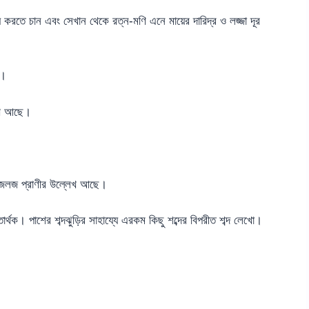
জ্য করতে চান এবং সেখান থেকে রত্ন-মণি এনে মায়ের দারিদ্র ও লজ্জা দূর
ো।
লেখ আছে।
ো জলজ প্রাণীর উল্লেখ আছে।
ীতার্থক। পাশের শব্দঝুড়ির সাহায্যে এরকম কিছু শব্দের বিপরীত শব্দ লেখো।