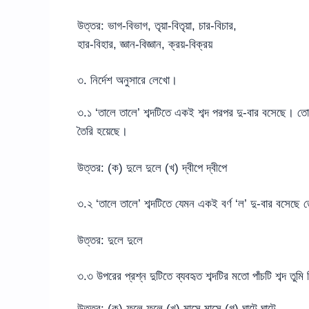
উত্তর: ভাগ-বিভাগ, তৃয়া-বিতৃয়া, চার-বিচার,
হার-বিহার, জ্ঞান-বিজ্ঞান, ক্রয়-বিক্রয়
৩. নির্দেশ অনুসারে লেখো।
৩.১ ‘তালে তালে’ শব্দটিতে একই শব্দ পরপর দু-বার বসেছে। তো
তৈরি হয়েছে।
উত্তর: (ক) দুলে দুলে (খ) দ্বীপে দ্বীপে
৩.২ ‘তালে তালে’ শব্দটিতে যেমন একই বর্ণ ‘ল’ দু-বার বসেছে 
উত্তর: দুলে দুলে
৩.৩ উপরের প্রশ্ন দুটিতে ব্যবহৃত শব্দটির মতো পাঁচটি শব্দ তু
উত্তর: (ক) ফুলে ফুলে (খ) মাসে মাসে (গ) ঘাটে ঘাটে