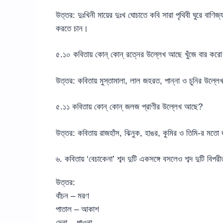
উত্তর: দুঃখিনী মায়ের দুঃখ ঘোচাতে কবি সারা পৃথিবী ঘুরে বাণি
করতে চান।
৫.১০ কবিতায় কোন্ কোন্ রত্নের উল্লেখ আছে খুঁজে বার কর
উত্তর: কবিতায় মুস্তামালা, লাল জহরত, পান্না ও চুনির উল্
৫.১১ কবিতায় কোন্ কোন্ জলজ প্রাণীর উল্লেখ আছে?
উত্তর: কবিতায় রাজহাঁস, ঝিনুক, হাঙর, কুমির ও তিমি-র মত
৬. কবিতায় ‘বেচাকেনা’ শব্দ দুটি একসঙ্গে বসলেও শব্দ দুটি বিপর
উত্তর:
বাঁচন – মরণ
পাতাল – আকাশ
দেনা – পাওনা