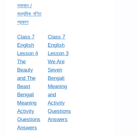
সমাধান /
মাধ্যমিক গণিত
প্রকাশ
Class 7
Class 7
English
English
Lesson 4
Lesson 3
The
We Are
Beauty
Seven
and The
Bengali
Beast
Meaning
Bengali
and
Meaning
Activity
Activity
Questions
Questions
Answers
Answers