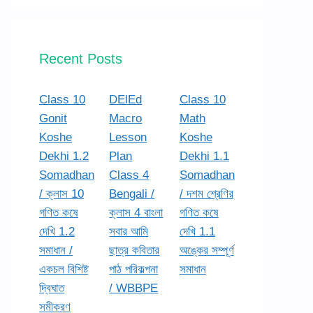
Recent Posts
Class 10
DElEd
Class 10
Gonit
Macro
Math
Koshe
Lesson
Koshe
Dekhi 1.2
Plan
Dekhi 1.1
Somadhan
Class 4
Somadhan
/ ক্লাস 10
Bengali /
/ দশম শ্রেণির
গণিত কষে
ক্লাস 4 বাংলা
গণিত কষে
দেখি 1.2
সবার আমি
দেখি 1.1
সমাধান /
ছাত্র কবিতার
অঙ্কের সম্পূর্ণ
একচল বিশিষ্ট
পাঠ পরিকল্পনা
সমাধান
দ্বিঘাত
/ WBBPE
সমীকরণ