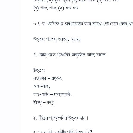
(ঘ) গাছে গাছে (ঙ) ঘরে ঘরে
৩.৪ ‘র’ ধ্বনিকে দু-বার ব্যবহার করে দ্যাখো তো কোন্ কোন্
উত্তর: পরপর, তরতর, ঝরঝর
৪. কোন্ কোন্ শব্দগুলির অন্ত্যমিল আছে তাদের
উত্তর:
সওদাগর – মধুকর,
আজ-লাজ,
বদর-গাজি – মাল্লামাঝি,
সিন্ধু – বন্ধু
৫. নীচের প্রশ্নগুলির উত্তর দাও।
৫.১ সওদাগর কোথায় পাড়ি দিতে চায়?