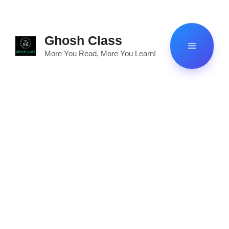
Skip
to
content
Ghosh Class
Menu
More You Read, More You Learn!