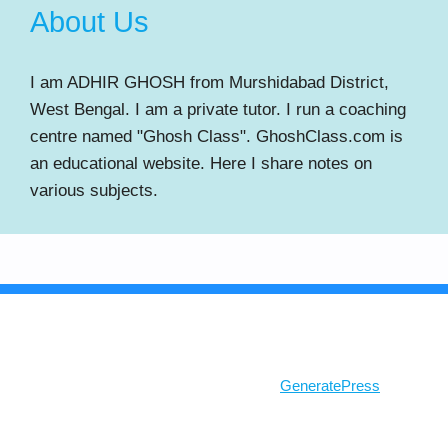
About Us
I am ADHIR GHOSH from Murshidabad District,
West Bengal. I am a private tutor. I run a coaching
centre named "Ghosh Class". GhoshClass.com is
an educational website. Here I share notes on
various subjects.
© 2026 Ghosh Class
• Built with
GeneratePress