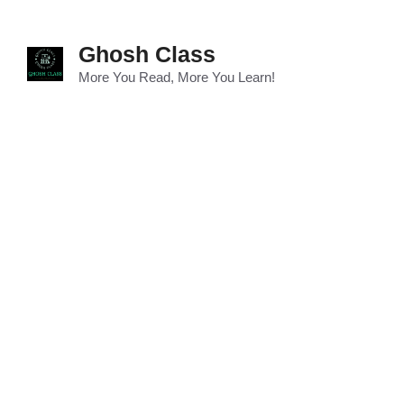
Skip
to
Ghosh Class
content
More You Read, More You Learn!