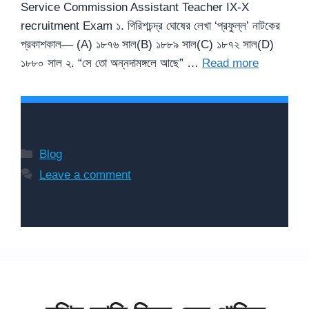
Service Commission Assistant Teacher IX-X
recruitment Exam ১. গিরিশচন্দ্র ঘোষের লেখা ‘প্রফুল্ল’ নাটকের
প্রকাশকাল— (A) ১৮৭৬ সাল(B) ১৮৮৯ সাল(C) ১৮৭২ সাল(D)
১৮৮০ সাল ২. “সে তো অন্নদামঙ্গলে আছে” …
Read more
Categories
Blog
Leave a comment