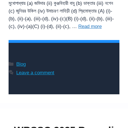
মুখোপাধ্যায় (a) জমিদার (ii) কুঞ্জবিহারী বাবু (b) ডাক্তার (iii) নগেন
(c) জুনিয়র উকিল (iv) উমাচরণ লাহিড়ী (d) প্রিমোক্তার (A) (i)-
(b), (ii)-(a), (iii)-(d), (iv)-(c)(B) (i)-(d), (ii)-(b), (iii)-
(c), (iv)-(a)(C) (i)-(d), (ii)-(c), …
Read more
Categories
Blog
Leave a comment