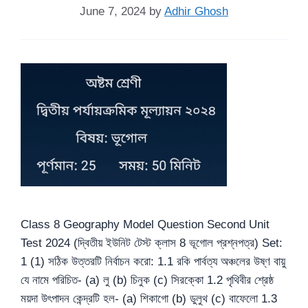
June 7, 2024
by
Adhir Ghosh
Class 8 Geography Model Question Second Unit
Test 2024 (দ্বিতীয় ইউনিট টেস্ট ক্লাস 8 ভূগোল প্রশ্নপত্র) Set:
1 (1) সঠিক উত্তরটি নির্বাচন করো: 1.1 রকি পার্বত্য অঞ্চলের উষ্ণ বায়ু
যে নামে পরিচিত- (a) লু (b) চিনুক (c) সিরক্কো 1.2 পৃথিবীর শ্রেষ্ঠ
ময়দা উৎপাদন কেন্দ্রটি হল- (a) শিকাগো (b) ডুলুথ (c) বাফেলো 1.3