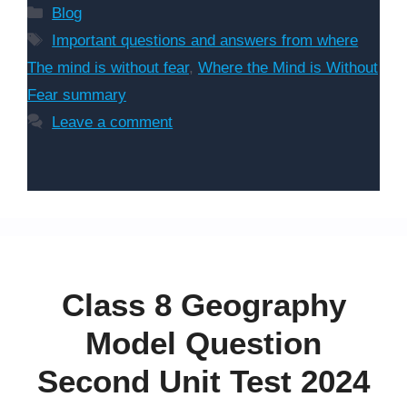
Categories
Blog
Tags
Important questions and answers from where
The mind is without fear
,
Where the Mind is Without
Fear summary
Leave a comment
Class 8 Geography
Model Question
Second Unit Test 2024