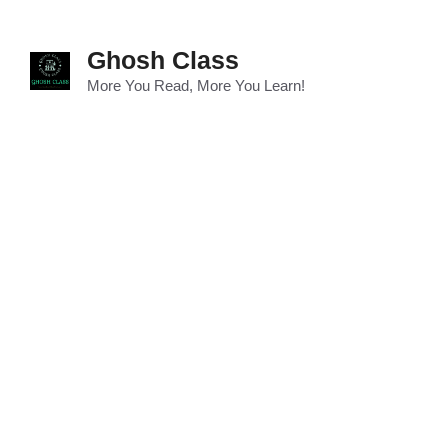
Skip
to
Ghosh Class
content
More You Read, More You Learn!