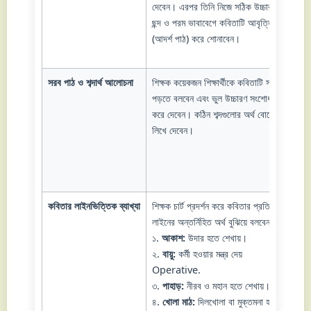
দেবেন। এরপর তিনি নিজে সঠিক উচ্চারণ,
সহক
ছন্দ ও পরম ভাবাবেগে কবিতাটি আবৃত্তি
শুন
(আদর্শ পাঠ) করে শোনাবেন।
আবৃ
অনু
সরব পাঠ ও শব্দার্থ আলোচনা
শিক্ষক কয়েকজন শিক্ষার্থীকে কবিতাটি সরবে
শিক্
পড়তে বলবেন এবং ভুল উচ্চারণ সংশোধন
একজ
করে দেবেন। কঠিন শব্দগুলোর অর্থ বোর্ডে
করব
লিখে দেবেন।
শব্দ
নোট
কবিতার লাইনভিত্তিক ব্যাখ্যা
শিক্ষক চার্ট প্রদর্শন করে কবিতার প্রতিটি
শিক্
লাইনের অন্তর্নিহিত অর্থ বুঝিয়ে বলবেন:
ব্যা
১.
আকাশ:
উদার হতে শেখায়।
নিজ
২.
বায়ু:
কর্মী হওয়ার মন্ত্র দেয়
থাক
Operative.
করব
৩.
পাহাড়:
নীরব ও মহান হতে শেখায়।
ছবি
৪.
খোলা মাঠ:
দিলখোলা বা মুক্তমনা হতে
প্রক