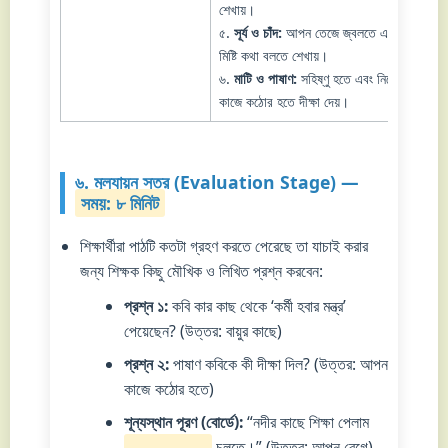
শেখায়।
খুঁ
৫.
সূর্য ও চাঁদ:
আপন তেজে জ্বলতে এবং
মিষ্টি কথা বলতে শেখায়।
৬.
মাটি ও পাষাণ:
সহিষ্ণু হতে এবং নিজের
কাজে কঠোর হতে দীক্ষা দেয়।
৬. মূল্যায়ন স্তর (Evaluation Stage) —
সময়: ৮ মিনিট
শিক্ষার্থীরা পাঠটি কতটা গ্রহণ করতে পেরেছে তা যাচাই করার
জন্য শিক্ষক কিছু মৌখিক ও লিখিত প্রশ্ন করবেন:
প্রশ্ন ১:
কবি কার কাছ থেকে ‘কর্মী হবার মন্ত্র’
পেয়েছেন? (উত্তর: বায়ুর কাছে)
প্রশ্ন ২:
পাষাণ কবিকে কী দীক্ষা দিল? (উত্তর: আপন
কাজে কঠোর হতে)
শূন্যস্থান পূরণ (বোর্ডে):
“নদীর কাছে শিক্ষা পেলাম
______ ______
চলতে।” (উত্তর: আপন বেগে)