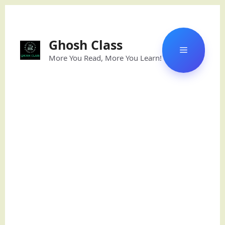
Skip
to
content
Ghosh Class
Menu
More You Read, More You Learn!