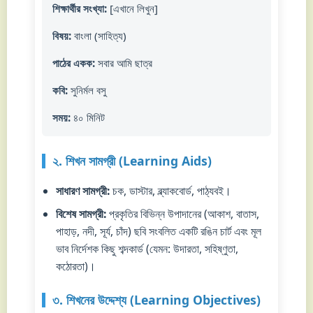
শিক্ষার্থীর সংখ্যা:
[এখানে লিখুন]
বিষয়:
বাংলা (সাহিত্য)
পাঠের একক:
সবার আমি ছাত্র
কবি:
সুনির্মল বসু
সময়:
৪০ মিনিট
২. শিখন সামগ্রী (Learning Aids)
সাধারণ সামগ্রী:
চক, ডাস্টার, ব্ল্যাকবোর্ড, পাঠ্যবই।
বিশেষ সামগ্রী:
প্রকৃতির বিভিন্ন উপাদানের (আকাশ, বাতাস,
পাহাড়, নদী, সূর্য, চাঁদ) ছবি সংবলিত একটি রঙিন চার্ট এবং মূল
ভাব নির্দেশক কিছু শব্দকার্ড (যেমন: উদারতা, সহিষ্ণুতা,
কঠোরতা)।
৩. শিখনের উদ্দেশ্য (Learning Objectives)