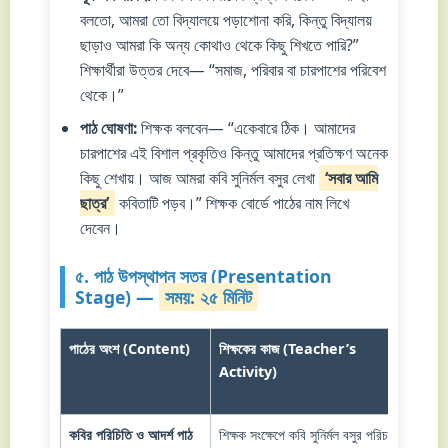
বলতো, আমরা তো বিদ্যালয়ে পড়াশোনা করি, কিন্তু বিদ্যালয়
ছাড়াও আমরা কি অন্য কোথাও থেকে কিছু শিখতে পারি?”
শিক্ষার্থীরা উত্তর দেবে— “সমাজ, পরিবার বা চারপাশের পরিবেশ
থেকে।”
পাঠ ঘোষণা:
শিক্ষক বলবেন— “একেবারে ঠিক। আমাদের
চারপাশের এই বিশাল প্রকৃতিও কিন্তু আমাদের প্রতিক্ষণ অনেক
কিছু শেখায়। আজ আমরা কবি সুনির্মল বসুর লেখা
‘সবার আমি
ছাত্র’
কবিতাটি পড়ব।” শিক্ষক বোর্ডে পাঠের নাম লিখে
দেবেন।
৫. পাঠ উপস্থাপন স্তর (Presentation
Stage) —
সময়: ২৫ মিনিট
পাঠের অংশ (Content)
শিক্ষকের কাজ (Teacher’s
… 
Activity)
(S
Ac
কবির পরিচিতি ও আদর্শ পাঠ
শিক্ষক সংক্ষেপে কবি সুনির্মল বসুর পরিচয়
শিক্