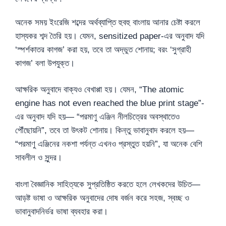
অনেক সময় ইংরেজি শব্দের অর্থব্যাপ্তি হুবহু বাংলায় আনার চেষ্টা করলে
হাস্যকর শব্দ তৈরি হয়। যেমন, sensitized paper-এর অনুবাদ যদি
‘স্পর্শকাতর কাগজ’ করা হয়, তবে তা অদ্ভুত শোনায়; বরং ‘সুগ্রাহী
কাগজ’ বলা উপযুক্ত।
আক্ষরিক অনুবাদে বাক্যও বেখাপ্পা হয়। যেমন, “The atomic
engine has not even reached the blue print stage”-
এর অনুবাদ যদি হয়— “পরমাণু এঞ্জিন নীলচিত্রের অবস্থাতেও
পৌঁছোয়নি”, তবে তা উৎকট শোনায়। কিন্তু ভাবানুবাদ করলে হয়—
“পরমাণু এঞ্জিনের নকশা পর্যন্ত এখনও প্রস্তুত হয়নি”, যা অনেক বেশি
সাবলীল ও সুন্দর।
বাংলা বৈজ্ঞানিক সাহিত্যকে সুপ্রতিষ্ঠিত করতে হলে লেখকদের উচিত—
আড়ষ্ট ভাষা ও আক্ষরিক অনুবাদের দোষ বর্জন করে সহজ, স্বচ্ছ ও
ভাবানুবাদনির্ভর ভাষা ব্যবহার করা।