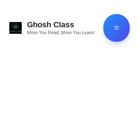
Skip
to
content
Ghosh Class
Menu
More You Read, More You Learn!