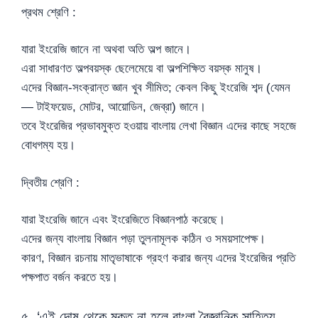
প্রথম শ্রেণি :
যারা ইংরেজি জানে না অথবা অতি অল্প জানে।
এরা সাধারণত অল্পবয়স্ক ছেলেমেয়ে বা অল্পশিক্ষিত বয়স্ক মানুষ।
এদের বিজ্ঞান-সংক্রান্ত জ্ঞান খুব সীমিত; কেবল কিছু ইংরেজি শব্দ (যেমন
— টাইফয়েড, মোটর, আয়োডিন, জেব্রা) জানে।
তবে ইংরেজির প্রভাবমুক্ত হওয়ায় বাংলায় লেখা বিজ্ঞান এদের কাছে সহজে
বোধগম্য হয়।
দ্বিতীয় শ্রেণি :
যারা ইংরেজি জানে এবং ইংরেজিতে বিজ্ঞানপাঠ করেছে।
এদের জন্য বাংলায় বিজ্ঞান পড়া তুলনামূলক কঠিন ও সময়সাপেক্ষ।
কারণ, বিজ্ঞান রচনায় মাতৃভাষাকে গ্রহণ করার জন্য এদের ইংরেজির প্রতি
পক্ষপাত বর্জন করতে হয়।
৫. ‘এই দোষ থেকে মুক্ত না হলে বাংলা বৈজ্ঞানিক সাহিত্য