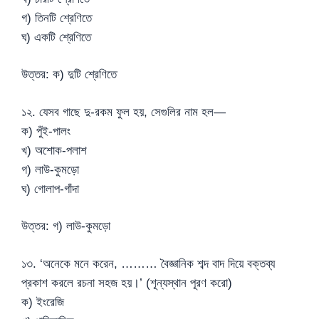
গ) তিনটি শ্রেণিতে
ঘ) একটি শ্রেণিতে
উত্তর: ক) দুটি শ্রেণিতে
১২. যেসব গাছে দু-রকম ফুল হয়, সেগুলির নাম হল—
ক) পুঁই-পালং
খ) অশোক-পলাশ
গ) লাউ-কুমড়ো
ঘ) গোলাপ-গাঁদা
উত্তর: গ) লাউ-কুমড়ো
১৩. ‘অনেকে মনে করেন, ……… বৈজ্ঞানিক শব্দ বাদ দিয়ে বক্তব্য
প্রকাশ করলে রচনা সহজ হয়।’ (শূন্যস্থান পূরণ করো)
ক) ইংরেজি