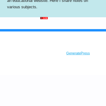
an educational website. Here I share notes on
various subjects.
© 2026 Ghosh Class
• Built with
GeneratePress