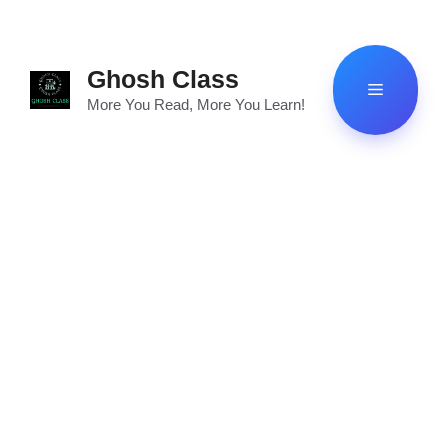
Skip
to
content
Ghosh Class
Menu
More You Read, More You Learn!