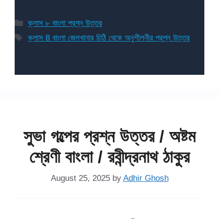
Categories
ক্লাস ৮ বাংলা প্রশ্ন উত্তর
Tags
ক্লাস 8 বাংলা জেলখানার চিঠি থেকে অনুশীলনীর প্রশ্ন উত্তর
সুভা গল্পের প্রশ্ন উত্তর / অষ্টম
শ্রেণী বাংলা / রবীন্দ্রনাথ ঠাকুর
August 25, 2025
by
Adhir Ghosh