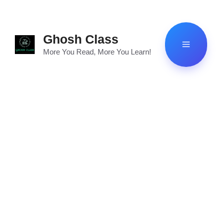
Skip
to
content
Ghosh Class
Menu
More You Read, More You Learn!