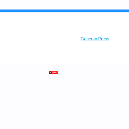
© 2026 Ghosh Class
• Built with
GeneratePress