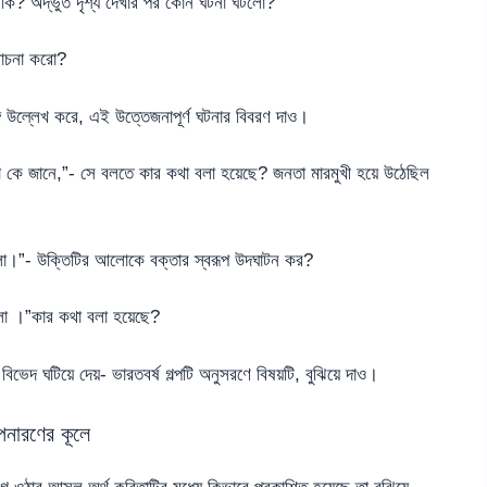
ি কি? অদ্ভুত দৃশ্য দেখার পর কোন ঘটনা ঘটলো?
লোচনা করো?
্গ উল্লেখ করে, এই উত্তেজনাপূর্ণ ঘটনার বিবরণ দাও।
 কে জানে,”- সে বলতে কার কথা বলা হয়েছে? জনতা মারমুখী হয়ে উঠেছিল
ালা।”- উক্তিটির আলোকে বক্তার স্বরূপ উদঘাটন কর?
লো ।”কার কথা বলা হয়েছে?
 বিভেদ ঘটিয়ে দেয়- ভারতবর্ষ গল্পটি অনুসরণে বিষয়টি, বুঝিয়ে দাও।
পনারণের কূলে