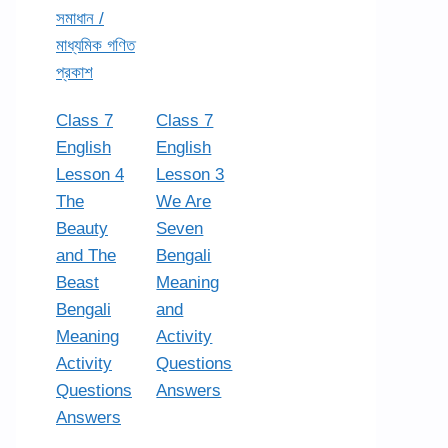
সমাধান /
মাধ্যমিক গণিত
প্রকাশ
Class 7
Class 7
English
English
Lesson 4
Lesson 3
The
We Are
Beauty
Seven
and The
Bengali
Beast
Meaning
Bengali
and
Meaning
Activity
Activity
Questions
Questions
Answers
Answers