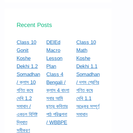
Recent Posts
Class 10
DElEd
Class 10
Gonit
Macro
Math
Koshe
Lesson
Koshe
Dekhi 1.2
Plan
Dekhi 1.1
Somadhan
Class 4
Somadhan
/ ক্লাস 10
Bengali /
/ দশম শ্রেণির
গণিত কষে
ক্লাস 4 বাংলা
গণিত কষে
দেখি 1.2
সবার আমি
দেখি 1.1
সমাধান /
ছাত্র কবিতার
অঙ্কের সম্পূর্ণ
একচল বিশিষ্ট
পাঠ পরিকল্পনা
সমাধান
দ্বিঘাত
/ WBBPE
সমীকরণ