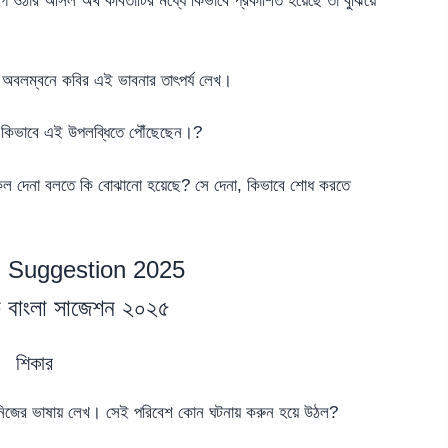
 ওঠার আসল অর্থ কবিতাটির মধ্যে কিভাবে প্রকাশিত হয়েছে তা বুঝিয়ে
া অবলম্বনে কবির এই ভাবনার তাৎপর্য লেখ।
ি কিভাবে এই উপলব্ধিতে পৌঁছেছেন।?
 সকল দেনা বলতে কি বোঝানো হয়েছে? সে দেনা, কিভাবে শোধ করতে
 Suggestion 2025
িক বাংলা সাজেশন ২০২৫
শিকার
া নিজের ভাষায় লেখ। সেই পরিবেশ কোন ঘটনায় করুন হয়ে উঠল?