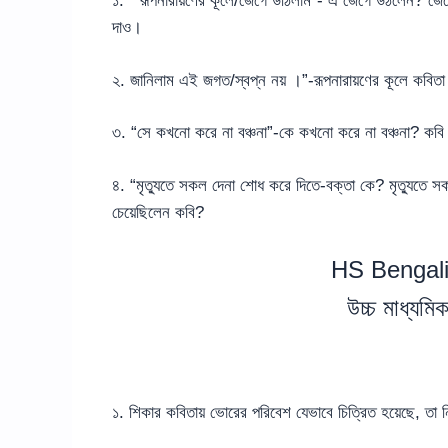
১. ” রূপনারায়ণের কূলে/জেগে উঠিলাম”- এ জেগে উঠলেন? জেগে
দাও।
২. জানিলাম এই জগত/স্বপ্ন নয় ।”-রূপনারায়ণের কূলে কবিত
৩. “সে কখনো করে না বঞ্চনা”-কে কখনো করে না বঞ্চনা? কব
৪. “মৃত্যুতে সকল দেনা শোধ করে দিতে-বক্তা কে? মৃত্যুতে
চেয়েছিলেন কবি?
HS Bengali
উচ্চ মাধ্যম
১. শিকার কবিতায় ভোরের পরিবেশ যেভাবে চিত্রিত হয়েছে, ত