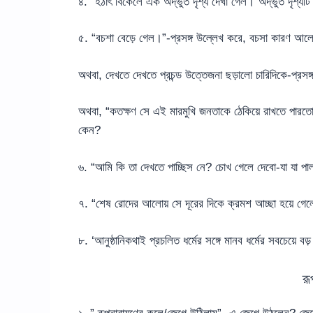
৪. “হঠাৎ বিকেলে এক অদ্ভুত দৃশ্য দেখা গেল।”অদ্ভুত দৃশ্যট
৫. “বচশা বেড়ে গেল।”-প্রসঙ্গ উল্লেখ করে, বচসা কারণ আ
অথবা, দেখতে দেখতে প্রচন্ড উত্তেজনা ছড়ালো চারিদিকে-প্রসঙ
অথবা, “কতক্ষণ সে এই মারমুখি জনতাকে ঠেকিয়ে রাখতে পারতো
কেন?
৬. “আমি কি তা দেখতে পাচ্ছিস নে? চোখ গেলে দেবো-যা যা প
৭. “শেষ রোদের আলোয় সে দূরের দিকে ক্রমশ আচ্ছা হয়ে গে
৮. ‘আনুষ্ঠানিকথাই প্রচলিত ধর্মের সঙ্গে মানব ধর্মের সবচেয়ে বড়
রূ