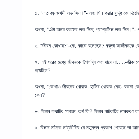
৫. “এত বড় জখমী লভ সিন।”- লভ সিন করার বুদ্ধি কে দিয
অথবা, “এটা অন্য রকমের লভ সিন; প্রগ্রেসিভ লভ সিন।”- প
৬. “জীবন কোথায়?”-কে, কাকে বলেছেন? বক্তা আজীবনকে কোথ
৭. এই ঘরের মধ্যে জীবনকে উপলব্ধি করা যাবে না…..-জীবনকে
হয়েছিল?
অথবা, “কোথাও জীবনের খোরাক, হাসির খোরাক নেই- বক্তা ক
কেন?
৮. বিভাব কথাটির সাধারণ অর্থ কি? বিভাব নাটকটির নামকরণ কত
৯. বিভাব নাটকে নাট্যরীতির যে নতুনত্ব প্রকাশ পেয়েছে তা 