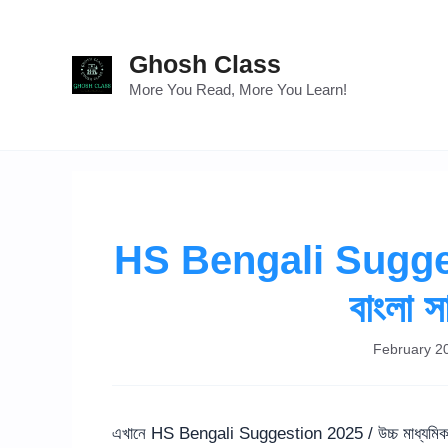
Skip
to
Ghosh Class
content
More You Read, More You Learn!
HS Bengali Suggesti
বাংলা 
February 2
এখানে HS Bengali Suggestion 2025 / উচ্চ মাধ্যমিক 