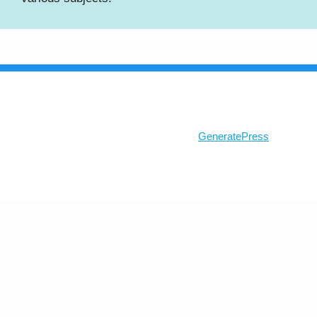
© 2026 Ghosh Class
• Built with
GeneratePress