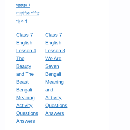
সমাধান /
মাধ্যমিক গণিত
প্রকাশ
Class 7
Class 7
English
English
Lesson 4
Lesson 3
The
We Are
Beauty
Seven
and The
Bengali
Beast
Meaning
Bengali
and
Meaning
Activity
Activity
Questions
Questions
Answers
Answers