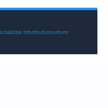
PHY QUESTION
,
দ্বিতীয় ইউনিট টেস্ট সপ্তম শ্রেণী ভূগোল