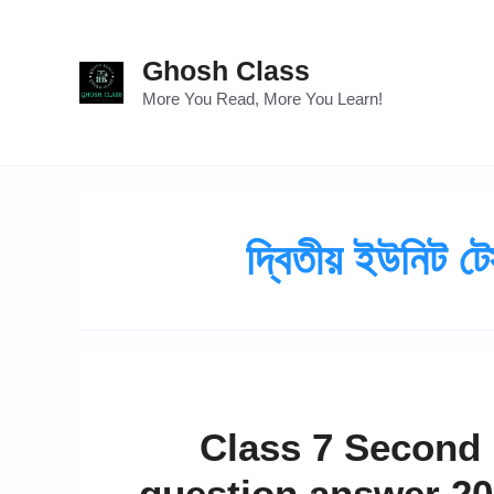
Skip
to
Ghosh Class
content
More You Read, More You Learn!
দ্বিতীয় ইউনিট ট
Class 7 Second 
question answer 2024 //