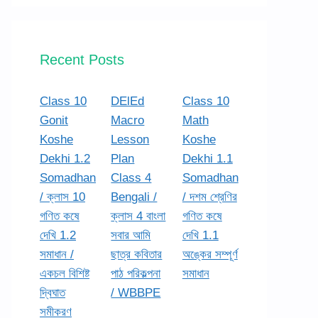
Recent Posts
Class 10
DElEd
Class 10
Gonit
Macro
Math
Koshe
Lesson
Koshe
Dekhi 1.2
Plan
Dekhi 1.1
Somadhan
Class 4
Somadhan
/ ক্লাস 10
Bengali /
/ দশম শ্রেণির
গণিত কষে
ক্লাস 4 বাংলা
গণিত কষে
দেখি 1.2
সবার আমি
দেখি 1.1
সমাধান /
ছাত্র কবিতার
অঙ্কের সম্পূর্ণ
একচল বিশিষ্ট
পাঠ পরিকল্পনা
সমাধান
দ্বিঘাত
/ WBBPE
সমীকরণ