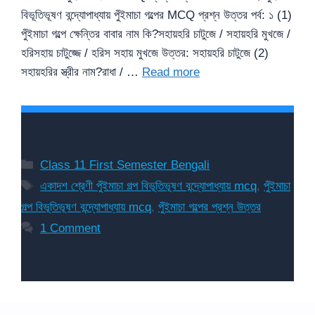
বিভূতিভূষণ বন্দ্যোপাধ্যায় পুঁইমাচা গল্পের MCQ প্রশ্ন উত্তর পর্ব: ১ (1)
পুঁইমাচা গল্পে ক্ষেন্তির বাবার নাম কি?সহায়হরি চাটুজে / সহায়হরি মুখজে /
হরিসহায় চাটুজ্জে / হরিস সহায় মুখজে উত্তর: সহায়হরি চাটুজে (2)
সহায়হরির স্ত্রীর নাম?রাধা / …
Read more
Categories
Class 11 First Semester Bengali
Tags
একাদশ শ্রেণী পুঁইমাচা গল্প বিভূতিভূষণ বন্দ্যোপাধ্যায় mcq
,
পুঁইমাচা
গল্প বিভূতিভূষণ বন্দ্যোপাধ্যায় mcq
,
পুঁইমাচা গল্পের প্রশ্ন উত্তর
1 Comment