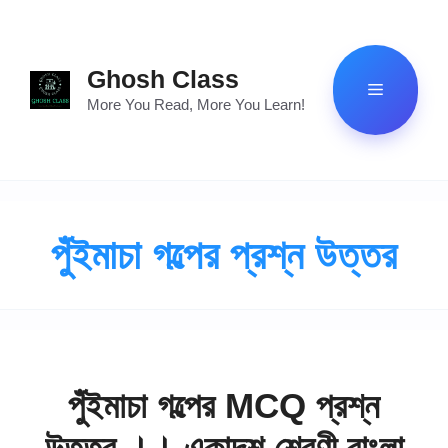
Skip
to
content
Ghosh Class
Menu
More You Read, More You Learn!
পুঁইমাচা গল্পের প্রশ্ন উত্তর
পুঁইমাচা গল্পের MCQ প্রশ্ন
উত্তর ।। একাদশ শ্রেণী বাংলা