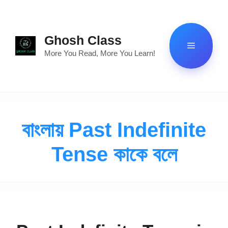
Skip
to
content
Ghosh Class
Menu
More You Read, More You Learn!
বাংলায় Past Indefinite
Tense কাকে বলে