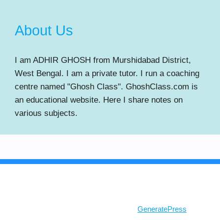
About Us
I am ADHIR GHOSH from Murshidabad District,
West Bengal. I am a private tutor. I run a coaching
centre named "Ghosh Class". GhoshClass.com is
an educational website. Here I share notes on
various subjects.
© 2026 Ghosh Class
• Built with
GeneratePress