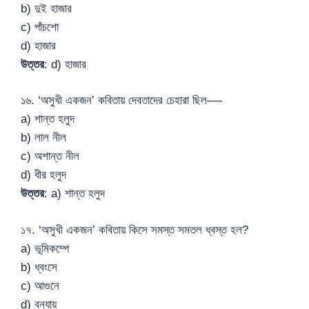
b) দুই হাজার
c) পাঁচশো
d) হাজার
উত্তর
: d) হাজার
১৬. ‘অসুখী একজন’ কবিতায় দেবতাদের চেহারা ছিল—-
a) শান্ত হলুদ
b) লাল নীল
c) অশান্ত নীল
d) ধীর হলুদ
উত্তর
: a) শান্ত হলুদ
১৭. ‘অসুখী একজন’ কবিতায় কিসে সমস্ত সমতল ধ্বস্ত হল?
a) ভূমিকম্পে
b) ধ্বংসে
c) আগুনে
d) বন্যায়