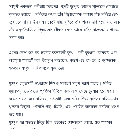
‘অসুখী একজন’ কবিতায় “তারপর” শব্দটি যুদ্ধের ভয়াবহ সূচনাকে বোঝাতে
ব্যবহৃত হয়েছে। কবিতায় কথক তাঁর প্রিয়তমাকে দরজায় দাঁড় করিয়ে রেখে
দূরে চলে যান। দীর্ঘ সময় কেটে যায়, বৃষ্টিতে তাঁর পায়ের দাগ মুছে যায়, এবং
তাঁর অনুপস্থিতিতে প্রিয়তমার জীবনে নেমে আসে কঠিন বাস্তবতার পাথর-
সমান ভার।
এরপর দেশে শুরু হয় ভয়াবহ রক্তক্ষয়ী যুদ্ধ। কবি যুদ্ধকে “রক্তের এক
আগ্নেয় পাহাড়” বলে উল্লেখ করেছেন, কারণ এর তাণ্ডব ও ধ্বংসাত্মক
ক্ষমতা সমস্ত মানবিকতাকে মুছে দেয়।
যুদ্ধের রক্তক্ষয়ী সংগ্রামে শিশু ও সাধারণ মানুষ প্রাণ হারায়। মন্দিরে
ধ্যানমগ্ন দেবতাদের প্রতিমা ছিটকে পড়ে এবং ভেঙে চুরমার হয়ে যায়।
আগুন গ্রাস করে বাড়িঘর, মাঠ-ঘাট, এবং কবির প্রিয় স্মৃতিময় বাড়ি—যার
ঝুলন্ত বিছানা, গোলাপি গাছ, চিমনি, এবং প্রাচীন জলতরঙ্গ সবকিছু ধ্বংস
হয়ে যায়।
যুদ্ধের পর শহরের চিত্র ছিল ভয়ংকর: দোমড়ানো লোহা, মৃত পাথরের