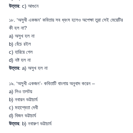
উত্তর
: c) আগুনে
১৮. ‘অসুখী একজন’ কবিতায় সব ধ্বংস হলেও অপেক্ষা তুরা সেই মেয়েটির
কী হল না?
a) অসুখ হল না
b) বেঁচে রইল
c) হারিয়ে গেল
d) নষ্ট হল না
উত্তর
: a) অসুখ হল না
১৯. ‘অসুখী একজন’- কবিতাটি বাংলায় অনুবাদ করেন –
a) লিও তলটয়
b) নবারন ভট্টাচার্য
c) মহাশ্বেতা দেবী
d) বিজন ভট্টাচার্য
উত্তর
: b) নবারুণ ভট্টাচার্য