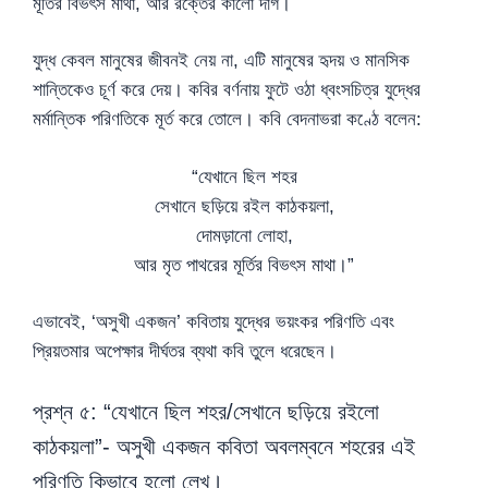
মূর্তির বিভৎস মাথা, আর রক্তের কালো দাগ।
যুদ্ধ কেবল মানুষের জীবনই নেয় না, এটি মানুষের হৃদয় ও মানসিক
শান্তিকেও চূর্ণ করে দেয়। কবির বর্ণনায় ফুটে ওঠা ধ্বংসচিত্র যুদ্ধের
মর্মান্তিক পরিণতিকে মূর্ত করে তোলে। কবি বেদনাভরা কণ্ঠে বলেন:
“যেখানে ছিল শহর
সেখানে ছড়িয়ে রইল কাঠকয়লা,
দোমড়ানো লোহা,
আর মৃত পাথরের মূর্তির বিভৎস মাথা।”
এভাবেই, ‘অসুখী একজন’ কবিতায় যুদ্ধের ভয়ংকর পরিণতি এবং
প্রিয়তমার অপেক্ষার দীর্ঘতর ব্যথা কবি তুলে ধরেছেন।
প্রশ্ন ৫: “যেখানে ছিল শহর/সেখানে ছড়িয়ে রইলো
কাঠকয়লা”- অসুখী একজন কবিতা অবলম্বনে শহরের এই
পরিণতি কিভাবে হলো লেখ।