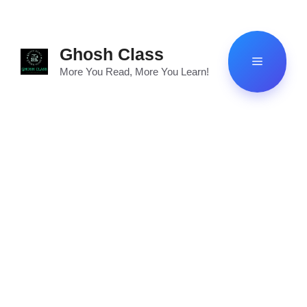
Skip
to
content
Ghosh Class
Menu
More You Read, More You Learn!