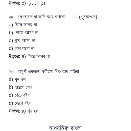
উত্তর
: c) দূর…. দূরে
২৫. ‘সে জানত না আমি আর কখনো——-‘ (শূন্যস্থান)
a) ফিরে আসব না
b) দৌড়ে আসব না
c) ঘুরে আসব না
d) চলে যাবো না
উত্তর
: a) ফিরে আসব না
২৬. ‘অসুখী একজন’ কবিতায় শিশু আর বাড়িরা ——-
a) খুন হল
b) হারিয়ে গেল
c) বেঁচে রইল
d) জেগে রইল
উত্তর
: a) খুন হল
মাধ্যমিক বাংলা