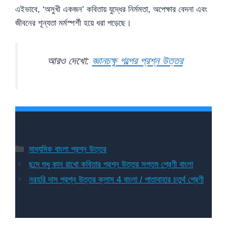
এইভাবে, ‘অসুখী একজন’ কবিতায় যুদ্ধের নির্মমতা, অপেক্ষার বেদনা এবং
জীবনের শূন্যতা মর্মস্পর্শী হয়ে ধরা পড়েছে।
আরও দেখো:
জ্ঞানচক্ষু গল্পের প্রশ্ন উত্তর
Categories
মাধ্যমিক বাংলা প্রশ্ন উত্তর
ছন্দে শুধু কান রাখো কবিতার প্রশ্ন উত্তর সপ্তম শ্রেণী বাংলা
নরহরি দাস প্রশ্ন উত্তর ক্লাস 4 বাংলা / পাতাবাহার চতুর্থ শ্রেণী