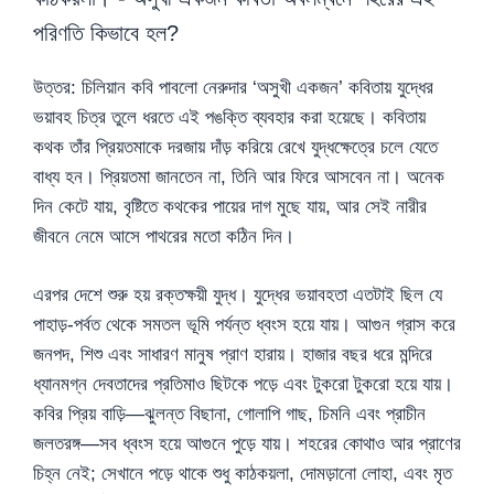
পরিণতি কিভাবে হল?
উত্তর: চিলিয়ান কবি পাবলো নেরুদার ‘অসুখী একজন’ কবিতায় যুদ্ধের
ভয়াবহ চিত্র তুলে ধরতে এই পঙক্তি ব্যবহার করা হয়েছে। কবিতায়
কথক তাঁর প্রিয়তমাকে দরজায় দাঁড় করিয়ে রেখে যুদ্ধক্ষেত্রে চলে যেতে
বাধ্য হন। প্রিয়তমা জানতেন না, তিনি আর ফিরে আসবেন না। অনেক
দিন কেটে যায়, বৃষ্টিতে কথকের পায়ের দাগ মুছে যায়, আর সেই নারীর
জীবনে নেমে আসে পাথরের মতো কঠিন দিন।
এরপর দেশে শুরু হয় রক্তক্ষয়ী যুদ্ধ। যুদ্ধের ভয়াবহতা এতটাই ছিল যে
পাহাড়-পর্বত থেকে সমতল ভূমি পর্যন্ত ধ্বংস হয়ে যায়। আগুন গ্রাস করে
জনপদ, শিশু এবং সাধারণ মানুষ প্রাণ হারায়। হাজার বছর ধরে মন্দিরে
ধ্যানমগ্ন দেবতাদের প্রতিমাও ছিটকে পড়ে এবং টুকরো টুকরো হয়ে যায়।
কবির প্রিয় বাড়ি—ঝুলন্ত বিছানা, গোলাপি গাছ, চিমনি এবং প্রাচীন
জলতরঙ্গ—সব ধ্বংস হয়ে আগুনে পুড়ে যায়। শহরের কোথাও আর প্রাণের
চিহ্ন নেই; সেখানে পড়ে থাকে শুধু কাঠকয়লা, দোমড়ানো লোহা, এবং মৃত