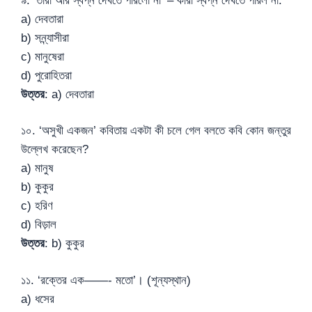
৯. ‘তারা আর স্বপ্ন দেখতে পারলো না’ – কারা স্বপ্ন দেখতে পারল না:
a) দেবতারা
b) সন্ন্যাসীরা
c) মানুষেরা
d) পুরোহিতরা
উত্তর
: a) দেবতারা
১০. ‘অসুখী একজন’ কবিতায় একটা কী চলে গেল বলতে কবি কোন জন্তুর
উল্লেখ করেছেন?
a) মানুষ
b) কুকুর
c) হরিণ
d) বিড়াল
উত্তর
: b) কুকুর
১১. ‘রক্তের এক——- মতো’। (শূন্যস্থান)
a) ধসের