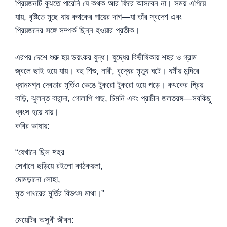
প্রিয়জনটি বুঝতে পারেনি যে কথক আর ফিরে আসবেন না। সময় এগিয়ে
যায়, বৃষ্টিতে মুছে যায় কথকের পায়ের দাগ—যা তাঁর স্বদেশ এবং
প্রিয়জনের সঙ্গে সম্পর্ক ছিন্ন হওয়ার প্রতীক।
এরপর দেশে শুরু হয় ভয়ংকর যুদ্ধ। যুদ্ধের বিভীষিকায় শহর ও গ্রাম
জ্বলে ছাই হয়ে যায়। বহু শিশু, নারী, বৃদ্ধের মৃত্যু ঘটে। ধর্মীয় মন্দিরে
ধ্যানমগ্ন দেবতার মূর্তিও ভেঙে টুকরো টুকরো হয়ে পড়ে। কথকের প্রিয়
বাড়ি, ঝুলন্ত বারান্দা, গোলাপি গাছ, চিমনি এবং প্রাচীন জলতরঙ্গ—সবকিছু
ধ্বংস হয়ে যায়।
কবির ভাষায়:
“যেখানে ছিল শহর
সেখানে ছড়িয়ে রইলো কাঠকয়লা,
দোমড়ানো লোহা,
মৃত পাথরের মূর্তির বিভৎস মাথা।”
মেয়েটির অসুখী জীবন: