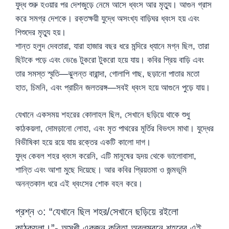
যুদ্ধ শুরু হওয়ার পর দেশজুড়ে নেমে আসে ধ্বংস আর মৃত্যু। আগুন গ্রাস
করে সমগ্র দেশকে। রক্তক্ষয়ী যুদ্ধে অসংখ্য বাড়িঘর ধ্বংস হয় এবং
শিশুদের মৃত্যু হয়।
শান্ত হলুদ দেবতারা, যারা হাজার বছর ধরে মন্দিরে ধ্যানে মগ্ন ছিল, তারা
ছিটকে পড়ে এবং ভেঙে টুকরো টুকরো হয়ে যায়। কবির প্রিয় বাড়ি এবং
তার সমস্ত স্মৃতি—ঝুলন্ত বারান্দা, গোলাপি গাছ, ছড়ানো পাতার মতো
হাত, চিমনি, এবং প্রাচীন জলতরঙ্গ—সবই ধ্বংস হয়ে আগুনে পুড়ে যায়।
যেখানে একসময় শহরের কোলাহল ছিল, সেখানে ছড়িয়ে থাকে শুধু
কাঠকয়লা, দোমড়ানো লোহা, এবং মৃত পাথরের মূর্তির বিভৎস মাথা। যুদ্ধের
বিভীষিকা হয়ে রয়ে যায় রক্তের একটি কালো দাগ।
যুদ্ধ কেবল শহর ধ্বংস করেনি, এটি মানুষের হৃদয় থেকে ভালোবাসা,
শান্তি এবং আশা মুছে দিয়েছে। আর কবির প্রিয়তমা ও জন্মভূমি
অনন্তকাল ধরে এই ধ্বংসের শোক বহন করে।
প্রশ্ন ৩: “যেখানে ছিল শহর/সেখানে ছড়িয়ে রইলো
কাঠকয়লা।”- অসুখী একজন কবিতা অবলম্বনে শহরের এই