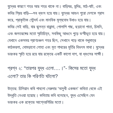
যুদ্ধের কারণে শহর আর শহর থাকে না। বাড়িঘর, মন্দির, মাঠ-ঘাট, এবং
কবির প্রিয় বাড়ি—সব ধ্বংস হয়ে যায়। যুদ্ধের আগুন পুরো দেশকে গ্রাস
করে, প্রাকৃতিক সৌন্দর্য এবং মানবিক মূল্যবোধ উধাও হয়ে যায়।
কবির সেই বাড়ি, যার ঝুলন্ত বারান্দা, গোলাপি গাছ, ছড়ানো পাতা, চিমনি,
এবং জলতরঙ্গের মতো স্মৃতিচিহ্ন, সবকিছু আগুনে পুড়ে ভস্মীভূত হয়ে যায়।
যেখানে একসময় প্রাণচঞ্চল শহর ছিল, সেখানে পড়ে থাকে শুধুমাত্র
কাঠকয়লা, দোমড়ানো লোহা এবং মৃত পাথরের মূর্তির বিভৎস মাথা। যুদ্ধের
ভয়ংকর স্মৃতি হয়ে রয়ে যায় রক্তের একটি কালো দাগ, যা ধ্বংসের সাক্ষী।
প্রশ্ন ২: “তারপর যুদ্ধ এলো….।”- কিসের মতো যুদ্ধ
এলো? তার কি পরিণতি ঘটলো?
উত্তর: চিলিয়ান কবি পাবলো নেরুদার ‘অসুখী একজন’ কবিতা থেকে এই
উদ্ধৃতি নেওয়া হয়েছে। কবিতায় কবি বলেছেন, যুদ্ধ এসেছিল যেন
ভয়ংকর এক রক্তের আগ্নেয়গিরির মতো।