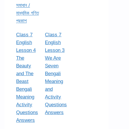
সমাধান /
মাধ্যমিক গণিত
প্রকাশ
Class 7
Class 7
English
English
Lesson 4
Lesson 3
The
We Are
Beauty
Seven
and The
Bengali
Beast
Meaning
Bengali
and
Meaning
Activity
Activity
Questions
Questions
Answers
Answers