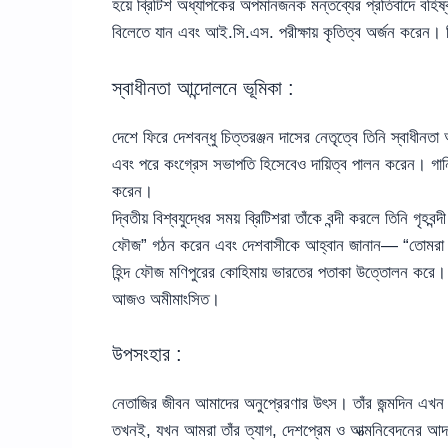
হয়ে ব্রিটিশ অধ্যাপকের অপমানজনক মন্তব্যের প্রতিবাদে বহি
বিলেতে যান এবং আই.সি.এস. পরীক্ষায় কৃতিত্ব অর্জন করেন। কি
স্বাধীনতা আন্দোলনে ভূমিকা :
দেশে ফিরে দেশবন্ধু চিত্তরঞ্জন দাসের নেতৃত্বে তিনি স্বাধীন
এবং পরে কংগ্রেস সভাপতি হিসেবেও দায়িত্ব পালন করেন। গান্ধ
করেন।
দ্বিতীয় বিশ্বযুদ্ধের সময় ব্রিটিশরা তাঁকে বন্দী করলে তিনি গৃ
ফৌজ” গঠন করেন এবং দেশবাসীকে আহ্বান জানান— “তোমরা আম
হিন্দ ফৌজ মণিপুরের কোহিমায় ভারতের পতাকা উত্তোলন করে। ১৯
আজও অমীমাংসিত।
উপসংহার :
নেতাজির জীবন আমাদের অনুপ্রেরণার উৎস। তাঁর জন্মদিন এখন “
তখনই, যখন আমরা তাঁর ত্যাগ, দেশপ্রেম ও আত্মনিবেদনের আদ