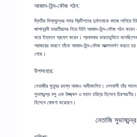
আজাদ-হিন্দ-ফৌজ গঠন:
দ্বিতীয় বিশ্বযুদ্ধের সময় ব্রিটিশদের দুর্বলতাকে কাজে লাগিয়
জাপানবন্দী ভারতীয়দের নিয়ে তিনি আজাদ-হিন্দ-ফৌজ গঠন করেন 
করে ইম্ফলে প্রবেশ করেন। প্রথমবার ভারতভূমিতে বলেছি
পরাজয়ের কারণে তাঁকে আজাদ-হিন্দ-ফৌজ আত্মসমর্পণ করতে হয
গেছে।
উপসংহার:
নেতাজীর মৃত্যুর রহস্য আজও অমীমাংসিত। দেশবাসী তাঁর সাহস,
সুভাষচন্দ্র বসু এক উজ্জ্বল ও মহান চরিত্র হিসেবে চিরস্মরণীয়। 
হিসেবে ঘোষণা করেছেন।
নেতাজি সুভাষচন্দ্