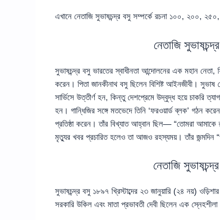
এখানে নেতাজি সুভাষচন্দ্র বসু সম্পর্কে রচনা ১০০, ২০০, ২৫০
নেতাজি সুভাষচন্দ্
সুভাষচন্দ্র বসু ভারতের স্বাধীনতা আন্দোলনের এক মহান নেতা,
করেন। পিতা জানকীনাথ বসু ছিলেন বিশিষ্ট আইনজীবী। সুভাষ প্রে
সার্ভিসে উত্তীর্ণ হন, কিন্তু দেশপ্রেমে উদ্বুদ্ধ হয়ে চাকরি
হন। গান্ধিজির সঙ্গে মতভেদে তিনি ‘ফরওয়ার্ড ব্লক’ গঠন করেন।
প্রতিষ্ঠা করেন। তাঁর বিখ্যাত আহ্বান ছিল— “তোমরা আমাকে রক
মৃত্যুর খবর প্রচারিত হলেও তা আজও রহস্যময়। তাঁর জন্মদিন 
নেতাজি সুভাষচন্দ্
সুভাষচন্দ্র বসু ১৮৯৭ খ্রিস্টাব্দের ২৩ জানুয়ারি (২৪ নয়) ও
সরকারি উকিল এবং মাতা প্রভাবতী দেবী ছিলেন এক স্নেহশীলা ও 