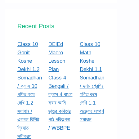
Recent Posts
Class 10
DElEd
Class 10
Gonit
Macro
Math
Koshe
Lesson
Koshe
Dekhi 1.2
Plan
Dekhi 1.1
Somadhan
Class 4
Somadhan
/ ক্লাস 10
Bengali /
/ দশম শ্রেণির
গণিত কষে
ক্লাস 4 বাংলা
গণিত কষে
দেখি 1.2
সবার আমি
দেখি 1.1
সমাধান /
ছাত্র কবিতার
অঙ্কের সম্পূর্ণ
একচল বিশিষ্ট
পাঠ পরিকল্পনা
সমাধান
দ্বিঘাত
/ WBBPE
সমীকরণ