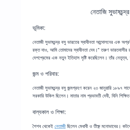
নেতাজি সুভাষচন্দ্
ভূমিকা:
নেতাজী সুভাষচন্দ্র বসু ভারতের স্বাধীনতা আন্দোলনের এক অগ
রক্ত দাও, আমি তোমাদের স্বাধীনতা দেব।” তরুণ ভারতবাসীর রক্
দেশপ্রেমের এক নতুন ইতিহাস সৃষ্টি করেছিলেন। তাঁর নেতৃত্ব
জন্ম ও পরিবার:
নেতাজী সুভাষচন্দ্র বসু জন্মগ্রহণ করেন ২৩ জানুয়ারি ১৮৯৭ 
সরকারি উকিল ছিলেন। মাতার নাম প্রভাবতী দেবী, যিনি শিক্ষিত 
বাল্যকাল ও শিক্ষা:
শৈশব থেকেই
নেতাজী
ছিলেন মেধাবী ও তীক্ষ্ণ মনোভাবের। কটকে