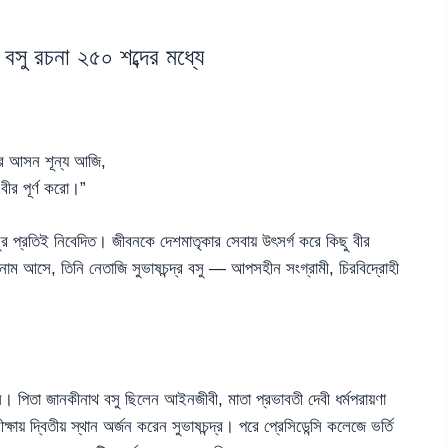
র বসু রচনা ২৫০ শব্দের মধ্যে
র আসন শূন্য আজি,
বীর পূর্ণ করো।”
সুর প্রতিই নিবেদিত। জীবনকে দেশমাতৃকার সেবায় উৎসর্গ করে কিছু বীর
 নাম আসে, তিনি নেতাজি সুভাষচন্দ্র বসু — আপসহীন সংগ্রামী, চিরবিদ্রোহী
। পিতা জানকীনাথ বসু ছিলেন আইনজীবী, মাতা প্রভাবতী দেবী ধর্মপরায়ণা
য় দ্বিতীয় স্থান অর্জন করেন সুভাষচন্দ্র। পরে প্রেসিডেন্সি কলেজে ভর্তি