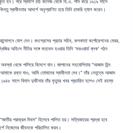
ষ্কৃত হন। পরে স্কটিশ চার্চ কলেজ থেকে বি.এ. পাস করে ১৯১৯ সালে
ন্তু স্বাধীনতার আদর্শে অনুপ্রাণিত হয়ে তিনি চাকরি ত্যাগ করেন।
তা আন্দোলনে যোগ দেন। কংগ্রেসের প্রচার সচিব, কলকাতা কর্পোরেশনের মেয়র,
িজির অহিংস নীতির সঙ্গে মতভেদ হওয়ায় তিনি ‘ফরওয়ার্ড ব্লক’ গঠন
হবন্দী অবস্থা থেকে পালিয়ে বিদেশে যান। জাপানের সহযোগিতায় “আজাদ হিন্দ
াকে রক্ত দাও, আমি তোমাদের স্বাধীনতা দেব।” তাঁর নেতৃত্বে আজাদ
৪৫ সালে বিমান দুর্ঘটনায় তাঁর মৃত্যুর খবর প্রচারিত হলেও সেই রহস্য
জাতীয় পরাক্রম দিবস” হিসেবে পালিত হয়। সত্যিকারের শ্রদ্ধা হবে
র্শে নিজেদের জীবনকে পরিচালিত করব।