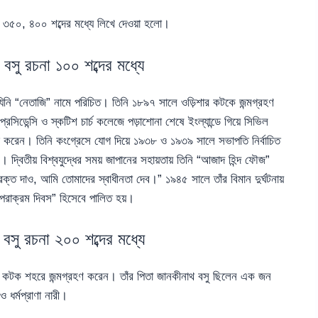
, ৩৫০, ৪০০ শব্দের মধ্যে লিখে দেওয়া হলো।
র বসু রচনা ১০০ শব্দের মধ্যে
 যিনি “নেতাজি” নামে পরিচিত। তিনি ১৮৯৭ সালে ওড়িশার কটকে জন্মগ্রহণ
সিডেন্সি ও স্কটিশ চার্চ কলেজে পড়াশোনা শেষে ইংল্যান্ডে গিয়ে সিভিল
 ত্যাগ করেন। তিনি কংগ্রেসে যোগ দিয়ে ১৯৩৮ ও ১৯৩৯ সালে সভাপতি নির্বাচিত
 দ্বিতীয় বিশ্বযুদ্ধের সময় জাপানের সহায়তায় তিনি “আজাদ হিন্দ ফৌজ”
্ত দাও, আমি তোমাদের স্বাধীনতা দেব।” ১৯৪৫ সালে তাঁর বিমান দুর্ঘটনায়
“পরাক্রম দিবস” হিসেবে পালিত হয়।
র বসু রচনা ২০০ শব্দের মধ্যে
ড়িশার কটক শহরে জন্মগ্রহণ করেন। তাঁর পিতা জানকীনাথ বসু ছিলেন এক জন
ধর্মপ্রাণা নারী।