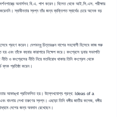
 দর্শনশাস্ত্রে অনার্সসহ বি.এ. পাশ করেন। বিলেত থেকে আই.সি.এস. পরীক্ষায়
রেননি। স্বাধীনতার স্বপ্ন তাঁর জন্য ব্যক্তিগত স্বার্থের চেয়ে অনেক বড়
িসেবে গ্রহণ করেন। দেশবন্ধু চিত্তরঞ্জন দাশের সহযোগী হিসেবে কাজ শুরু
 হয় এবং তাঁকে বহুবার কারাগারে নিক্ষেপ করে। কংগ্রেসে দুবার সভাপতি
া নীতি ও কংগ্রেসের নীতি নিয়ে মতবিরোধ থাকায় তিনি কংগ্রেস থেকে
ড ব্লক প্রতিষ্ঠা করেন।
ধীনতার আকাঙ্খা প্রতিফলিত হয়। উল্লেখযোগ্য গ্রন্থ: Ideas of a
য় লেখা তরুণের স্বপ্ন। এছাড়া তিনি বঙ্গীয় জাতীয় কলেজ, বঙ্গীয়
র মাধ্যমে দেশের জন্য অবদান রেখেছেন।