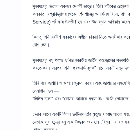
সুভাষচন্দ্র ছিলেন একজন মেধাবী ছাত্র। তিনি কটকের রেভেন্সা ক
কলকাতা বিশ্ববিদ্যালয় থেকে দর্শনশাস্ত্রে অনার্সসহ বি.এ. 
Service) পরীক্ষায় উত্তীর্ণ হন এবং উচ্চ স্থান অধিকার করে
কিন্তু তিনি ব্রিটিশ সরকারের অধীনে চাকরি নিতে অস্বীকার কর
যোগ দেন।
সুভাষচন্দ্র বসু পরপর দু’বার ভারতীয় জাতীয় কংগ্রেসের সভাপতি ন
করতে হয়। এরপর তিনি “ফরওয়ার্ড ব্লক” নামে একটি নতুন 
তিনি পরে জার্মানি ও জাপান ভ্রমণ করেন এবং জাপানের সহযোগিতা
স্লোগান ছিল —
“দিল্লি চলো” এবং “তোমরা আমাকে রক্ত দাও, আমি তোমাদের 
১৯৪৫ সালে একটি বিমান দুর্ঘটনায় তাঁর মৃত্যুর সংবাদ পাওয়া য
নেতাজি সুভাষচন্দ্র বসু এক উজ্জ্বল ও মহান চরিত্র। ভারত সরক
ঘোষণা করেছে।