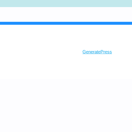
© 2026 Ghosh Class
• Built with
GeneratePress