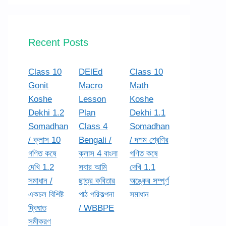
Recent Posts
Class 10
DElEd
Class 10
Gonit
Macro
Math
Koshe
Lesson
Koshe
Dekhi 1.2
Plan
Dekhi 1.1
Somadhan
Class 4
Somadhan
/ ক্লাস 10
Bengali /
/ দশম শ্রেণির
গণিত কষে
ক্লাস 4 বাংলা
গণিত কষে
দেখি 1.2
সবার আমি
দেখি 1.1
সমাধান /
ছাত্র কবিতার
অঙ্কের সম্পূর্ণ
একচল বিশিষ্ট
পাঠ পরিকল্পনা
সমাধান
দ্বিঘাত
/ WBBPE
সমীকরণ