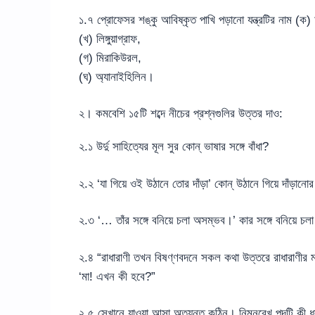
১.৭ প্রোফেসর শঙ্কু আবিষ্কৃত পাখি পড়ানো যন্ত্রটির নাম (ক
(খ) লিঙ্গুয়াগ্রাফ,
(গ) মিরাকিউরল,
(ঘ) অ্যানাইহিলিন।
২। কমবেশি ১৫টি শব্দে নীচের প্রশ্নগুলির উত্তর দাও:
২.১ উর্দু সাহিত্যের মূল সুর কোন্ ভাষার সঙ্গে বাঁধা?
২.২ ‘যা গিয়ে ওই উঠানে তোর দাঁড়া’ কোন্ উঠানে গিয়ে দাঁড়ানো
২.৩ ‘… তাঁর সঙ্গে বনিয়ে চলা অসম্ভব।’ কার সঙ্গে বনিয়ে 
২.৪ “রাধারাণী তখন বিষণ্ণবদনে সকল কথা উত্তরে রাধারাণীর ম
‘মা! এখন কী হবে?”
২.৫ সেখানে যাওয়া আসা অত্যন্ত কঠিন। নিম্নরেখ পদটি কী ধ