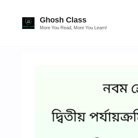
Skip
to
Ghosh Class
content
More You Read, More You Learn!