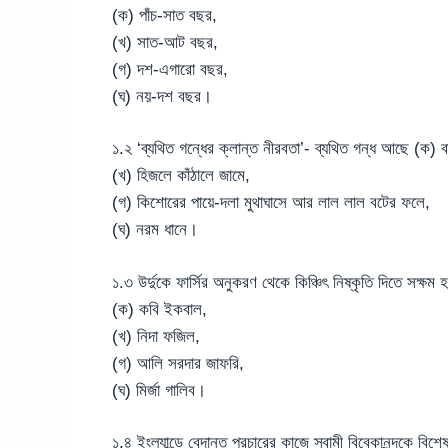
(ক) পাঁচ-সাত বছর,
(খ) সাত-আট বছর,
(গ) দশ-এগারো বছর,
(ঘ) নয়-দশ বছর।
১.২ ‘ব্যথিত গন্ধের ক্লান্ত নীরবতা’- ব্যথিত গন্ধ আছে (ক) ব
(খ) হিজলে কাঁঠালে জামে,
(গ) কিশোরের পায়ে-দলা মুথাঘাসে আর লাল লাল বটের ফলে,
(ঘ) নরম ধানে।
১.৩ উর্দুকে ফার্সির অনুকরণ থেকে কিঞ্চিৎ নিষ্কৃতি দিতে সক্ষ
(ক) কবি ইকবাল,
(খ) নিদা ফজিল,
(গ) আলি সরদার জাফরি,
(ঘ) মির্জা গালিব।
১.৪ ইংল্যান্ডে বেদান্ত প্রচারের কাজে স্বামী বিবেকানন্দকে বিশ