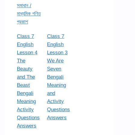
সমাধান /
মাধ্যমিক গণিত
প্রকাশ
Class 7
Class 7
English
English
Lesson 4
Lesson 3
The
We Are
Beauty
Seven
and The
Bengali
Beast
Meaning
Bengali
and
Meaning
Activity
Activity
Questions
Questions
Answers
Answers