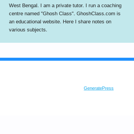
West Bengal. I am a private tutor. I run a coaching
centre named "Ghosh Class". GhoshClass.com is
an educational website. Here I share notes on
various subjects.
© 2026 Ghosh Class
• Built with
GeneratePress