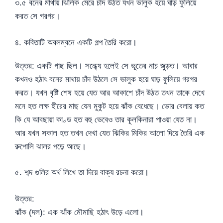
৩.৫ বনের মাথায় ঝিলিক মেরে চাঁদ উঠত যখন ভালুক হয়ে ঘাড় ফুলিয়ে
করত সে গরগর।
৪. কবিতাটি অবলম্বনে একটি গল্প তৈরি করো।
উত্তর: একটি গাছ ছিল। সন্ধ্যে হলেই সে ভূতের নাচ জুড়ত। আবার
কখনও হঠাৎ বনের মাথায় চাঁদ উঠলে সে ভালুক হয়ে ঘাড় ফুলিয়ে গরগর
করত। যখন বৃষ্টি শেষ হয়ে যেত আর আকাশে চাঁদ উঠত তখন তাকে দেখে
মনে হত লক্ষ হীরের মাছ যেন মুকুট হয়ে ঝাঁক বেধেছে। ভোর বেলায় কত
কি যে আবছায়া কাণ্ড হত বহু ভেবেও তার কূলকিনারা পাওয়া যেত না।
আর যখন সকাল হত তখন দেখা যেত ঝিকির মিকির আলো দিয়ে তৈরি এক
রুপোলি ঝালর পড়ে আছে।
৫. শব্দ গুলির অর্থ লিখে তা দিয়ে বাক্য রচনা করো।
উত্তর:
ঝাঁক (দল): এক ঝাঁক মৌমাছি হঠাৎ উড়ে এলো।