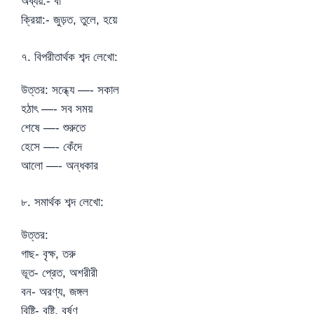
অব্যয়:- বা
ক্রিয়া:- জুড়ত, তুলে, হয়ে
৭. বিপরীতার্থক শব্দ লেখো:
উত্তর: সন্ধ্যে —- সকাল
হঠাৎ —- সব সময়
শেষে —- শুরুতে
হেসে —- কেঁদে
আলো —- অন্ধকার
৮. সমার্থক শব্দ লেখো:
উত্তর:
গাছ- বৃক্ষ, তরু
ভূত- প্রেত, অশরীরী
বন- অরণ্য, জঙ্গল
বিষ্টি- বৃষ্টি, বর্ষণ