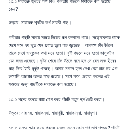
১৩.১ মায়াতরু শব্দটির অর্থ কি? কবিতায় গাছকে মায়াতরু বলা হয়েছে
কেন?
উত্তর: মায়াতরু শব্দটির অর্থ মায়াবী গাছ।
কবিতার গাছটি সময়ে সময়ে নিজের রূপ বদলাতে পারে। সন্ধ্যেবেলায় তাকে
দেখে মনে হয় ভূত যেন দুহাত তুলে নাচ জুড়েছে। আকাশে চাঁদ উঠলে
তাকে দেখে ভালুকের কথা মনে হতো। বৃষ্টি পড়লে মনে হতো ভালুকটার
যেন জ্বর এসেছে। বৃষ্টির শেষে চাঁদ উঠলে মনে হত সে যেন লক্ষ হীরের
মাছ দিয়ে তৈরি মুকুট পরেছে। আবার সকাল হলে দেখা যেত মাছ নয় এক
রুপোলি আলোর ঝালর পড়ে রয়েছে। ক্ষণে ক্ষণে চেহারা বদলের এই
ক্ষমতার জন্য গাছটিকে মায়াতরু বলা হয়েছে।
১৩.২ শব্দের শুরুতে মায়া যোগ করে পাঁচটি নতুন শব্দ তৈরি করো।
উত্তর: মায়াময়, মায়াকন্যা, মায়াপুরী, মায়াকান্না, মায়ামৃগ।
১৩.৩ ভুতের আর কাছে প্রসঙ্গ রয়েছে এমন কোন গল্প তুমি পড়েছ? পাঁচটি