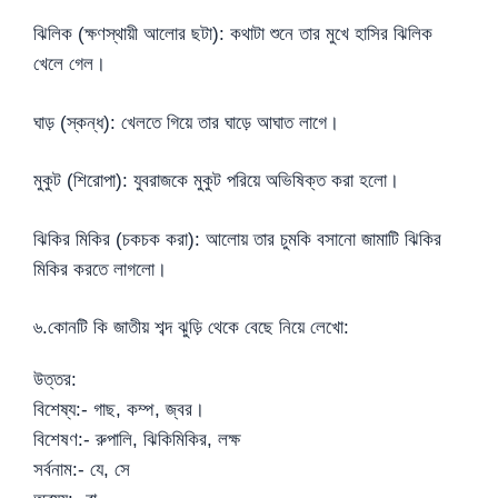
ঝিলিক (ক্ষণস্থায়ী আলোর ছটা): কথাটা শুনে তার মুখে হাসির ঝিলিক
খেলে গেল।
ঘাড় (স্কন্ধ): খেলতে গিয়ে তার ঘাড়ে আঘাত লাগে।
মুকুট (শিরোপা): যুবরাজকে মুকুট পরিয়ে অভিষিক্ত করা হলো।
ঝিকির মিকির (চকচক করা): আলোয় তার চুমকি বসানো জামাটি ঝিকির
মিকির করতে লাগলো।
৬.কোনটি কি জাতীয় শব্দ ঝুড়ি থেকে বেছে নিয়ে লেখো:
উত্তর:
বিশেষ্য:- গাছ, কম্প, জ্বর।
বিশেষণ:- রুপালি, ঝিকিমিকির, লক্ষ
সর্বনাম:- যে, সে