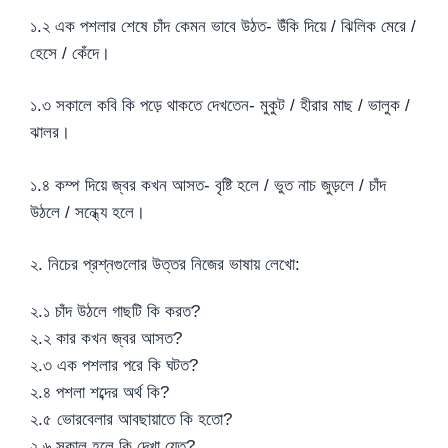
১.২ এক পশলার শেষে চাঁদ কেমন ভাবে উঠত- উঁকি দিয়ে / ঝিলিক মেরে /
হেসে / কেঁদে।
১.৩ সকালে কবি কি পড়ে থাকতে দেখতেন- মুকুট / হীরার মাছ / ভালুক /
ঝালর।
১.৪ কম্প দিয়ে জ্বর কখন আসত- বৃষ্টি হলে / ভুত নাচ জুড়লে / চাঁদ
উঠলে / সন্ধ্যে হলে।
২. নিচের প্রশ্নগুলোর উত্তর নিজের ভাষায় লেখো:
২.১ চাঁদ উঠলে গাছটি কি করত?
২.২ কার কখন জ্বর আসত?
২.৩ এক পশলার পরে কি ঘটত?
২.৪ পশলা শব্দের অর্থ কি?
২.৫ ভোরবেলার আবছায়াতে কি হতো?
২.৬ সকাল হলে কি দেখা যেত?