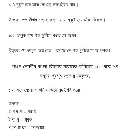
৯.৪ মুকুট হয়ে ঝাঁক বেধেছে লক্ষ হীরার মাছ।
উত্তর: লক্ষ হীরার মাছ রয়েছে। তারা মুকুট হয়ে ঝাঁক বেঁধেছে।
৯.৫ ভালুক হয়ে ঘাড় ফুলিয়ে করত সে গরগর।
উত্তর: সে ভালুক হয়ে যেত। তারপর সে ঘাড় বুলিয়ে গরগর করত।
পঞ্চম শ্রেণীর বাংলা বিষয়ের মায়াতরু কবিতার ১০ থেকে ১৪
নম্বর প্রশ্ন গুলোর উত্তর:
১০. এলোমেলো বর্ণগুলি সাজিয়ে শব্দ তৈরি করো।
উত্তর:
র গ র গ = গরগর
ট কু মু = মুকুট
ব আ য়া ছা = আবছায়া