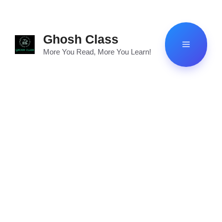
Skip
to
content
Ghosh Class
Menu
More You Read, More You Learn!