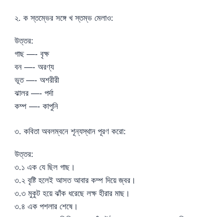
২. ক স্তম্ভের সঙ্গে খ স্তম্ভ মেলাও:
উত্তর:
গাছ —- বৃক্ষ
বন —- অরণ্য
ভূত —- অশরীরী
ঝালর —- পর্দা
কম্প —- কাপুনি
৩. কবিতা অবলম্বনে শূন্যস্থান পূরণ করো:
উত্তর:
৩.১ এক যে ছিল গাছ।
৩.২ বৃষ্টি হলেই আসত আবার কম্প দিয়ে জ্বর।
৩.৩ মুকুট হয়ে ঝাঁক ধরেছে লক্ষ হীরার মাছ।
৩.৪ এক পশলার শেষে।